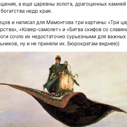
щения, а еще царевны золота, драгоценных камней 
 богатства недр края.
цов и написал для Мамонтова три картины: «Три ца
рства», «Ковер-самолет» и «Битва скифов со славяна
оги сочло их недостаточно сурьезными для важных 
ьников, ну и не приняли их. Бюрократам виднее))