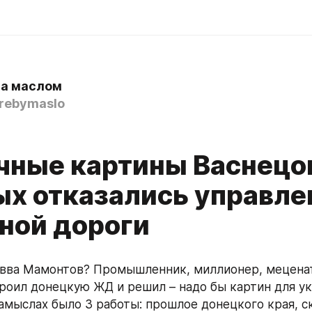
а маслом
rebymaslo
чные картины Васнецов
ых отказались управл
ной дороги
вва Мамонтов? Промышленник, миллионер, меценат 
троил донецкую ЖД и решил – надо бы картин для ук
замыслах было 3 работы: прошлое донецкого края, с