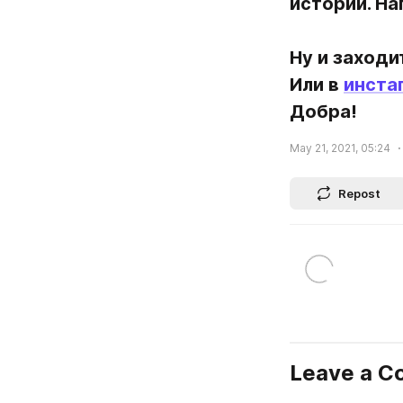
историй. На
Ну и заходит
Или в 
инста
Добра!
May 21, 2021, 05:24
Repost
Leave a 