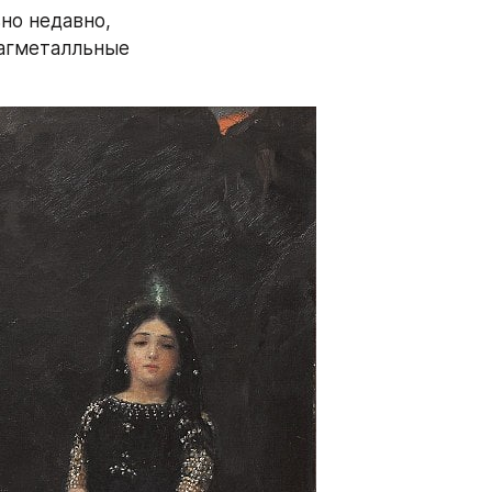
но недавно, 
агметалльные 