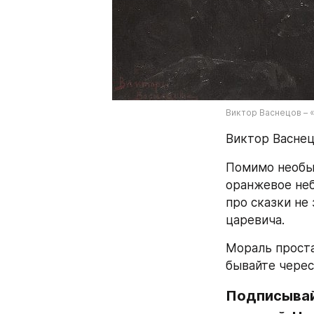
Виктор Васнецов – 
Виктор Васнец
Помимо необыч
оранжевое неб
про сказки не
царевича.
Мораль проста
бывайте черес
Подписывайт