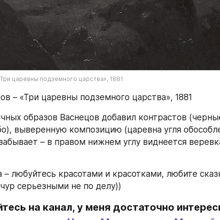
«Три царевны подземного царства», 1881
ов – «Три царевны подземного царства», 1881
ных образов Васнецов добавил контрастов (черные
о), выверенную композицию (царевна угля обособлен
 забывает – в правом нижнем углу виднеется веревк
 – любуйтесь красотами и красотками, любите сказк
чур серьезными не по делу))
есь на канал, у меня достаточно интерес