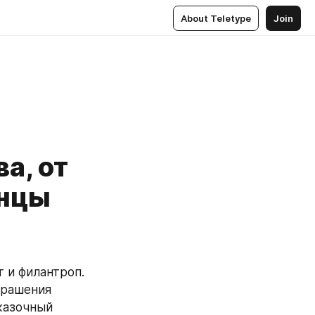
About Teletype
Join
а, от
енцы
и филантроп. 
рашения 
казочный 