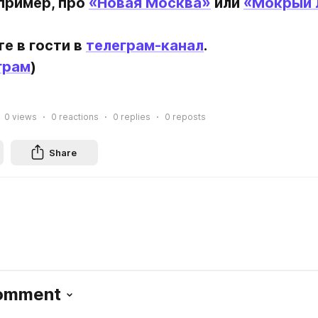
пример, про 
«Новая Москва»
 или 
«Мокрый 
е в гости в 
телеграм-канал
.
грам
)
0
views
0
reactions
0
replies
0
reposts
Share
Comment