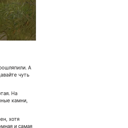
рошляпили. А 
вайте чуть 
ая. На 
ные камни, 
н, хотя 
мная и самая 