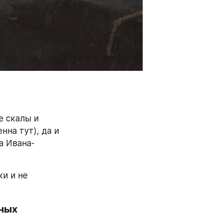
 скалы и 
на тут), да и 
а Ивана-
и и не 
ных 