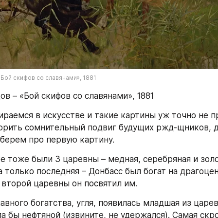
Бой скифов со славянами», 1881
ов – «Бой скифов со славянами», 1881
ираемся в искусстве и такие картины уж точно не п
орить сомнительный подвиг будущих ржд-щников, да
берем про первую картину.
е тоже были 3 царевны – медная, серебряная и золот
а только последняя – Донбасс был богат на драгоцен
 второй царевны он посвятил им.
лавного богатства, угля, появилась младшая из цареве
а бы нефтяной (извините, не удержался). Самая скро