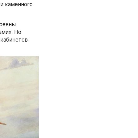
и каменного 
ревны 
ми». Но 
кабинетов 