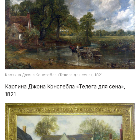
Картина Джона Констебла «Телега для сена», 1821
Картина Джона Констебла «Телега для сена», 
1821