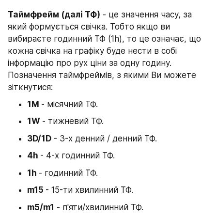
Таймфрейм (далі ТФ)
 - це значення часу, за 
який формується свічка. Тобто якщо ви 
вибираєте годинний ТФ (1h), то це означає, що 
кожна свічка на графіку буде нести в собі 
інформацію про рух ціни за одну годину. 
Позначення таймфреймів, з якими Ви можете 
зіткнутися:
1М 
- місячний ТФ.
1W 
- тижневий ТФ.
3D/1D
 - 3-х денний / денний ТФ.
4h 
- 4-х годинний ТФ.
1h 
- годинний ТФ.
m15 
- 15-ти хвилинний ТФ.
m5/m1
 - п'яти/хвилинний ТФ.