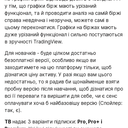
у тім, що графіки бірж мають урізаний 
функціонал, та й проводити аналіз на самій біржі 
справа невдячна і незручна, можете самі в 
цьому переконатися. Графіки на біржах мають 
дуже урізаний функціонал і сильно поступаються 
в зручності TradingView.
Для новачків - буде цілком достатньо 
безоплатної версії, особливо якщо ви 
заходитимете на цю платформу тільки, щоб 
дізнатися ціну активу. У разі якщо вам цього 
недостатньо, то я радив би щонайменше взяти 
пробну версію після навчання, щоб дізнатися про 
всі її переваги та вирішити для себе, чи є сенс 
оплачувати хоча б найбазовішу версію (Спойлер: 
так, є).
ТВ 
надає 3 варіанти підписки: 
Pro, Pro+ і 