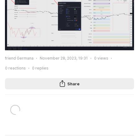
friend Germana
November 28, 2023, 19:31
0
views
0
reactions
0
replies
Share