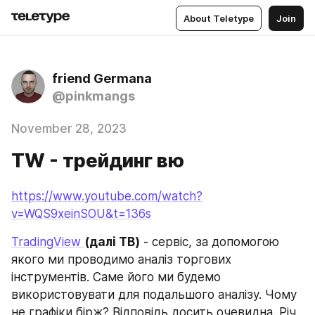
About Teletype
Join
friend Germana
@pinkmangs
November 28, 2023
TW - трейдинг вю
https://www.youtube.com/watch?
v=WQS9xeinSOU&t=136s
TradingView 
(далі ТВ)
 - сервіс, за допомогою 
якого ми проводимо аналіз торгових 
інструментів. Саме його ми будемо 
використовувати для подальшого аналізу. Чому 
не графіки бірж? Відповідь досить очевидна. Річ 