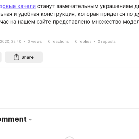
довые качели
 станут замечательным украшением дв
льная и удобная конструкция, которая придется по д
час на нашем сайте представлено множество моделе
 2020, 22:40
0
views
0
reactions
0
replies
0
reposts
Share
Comment