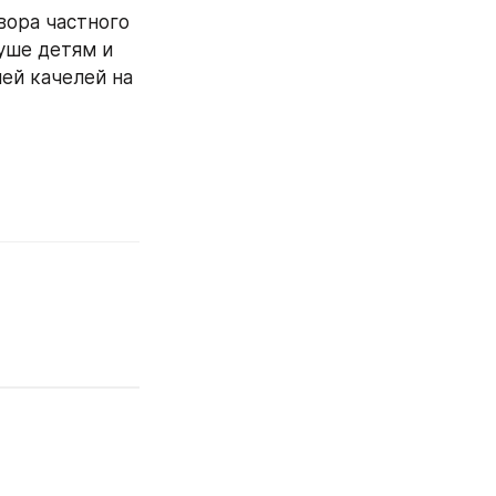
ора частного 
уше детям и 
й качелей на 