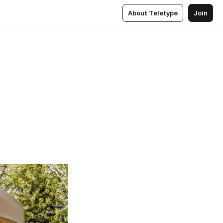
About Teletype
Join