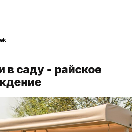
ek
 в саду - райское
ждение