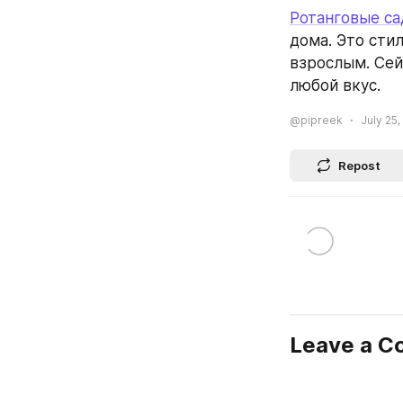
Ротанговые са
дома. Это сти
взрослым. Сей
любой вкус.
@pipreek
July 25,
Repost
Leave a 