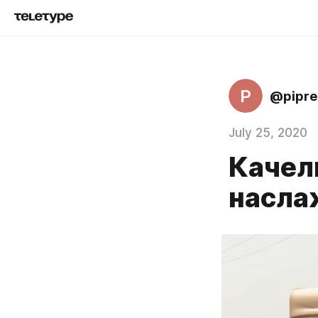
P
@pipre
July 25, 2020
Качели
насла