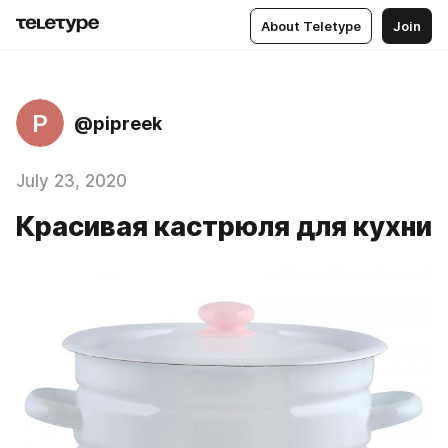
About Teletype
Join
P
@pipreek
July 23, 2020
Красивая кастрюля для кухни