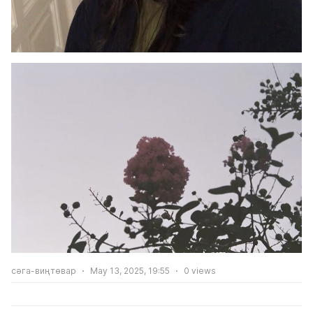
сәга-виңтөвар
May 13, 2025, 19:55
0
views