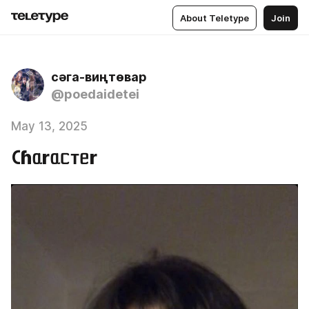
About Teletype
Join
сәга-виңтөвар
@poedaidetei
May 13, 2025
𑀝ɦᥲrᥲᥴᴛᥱr