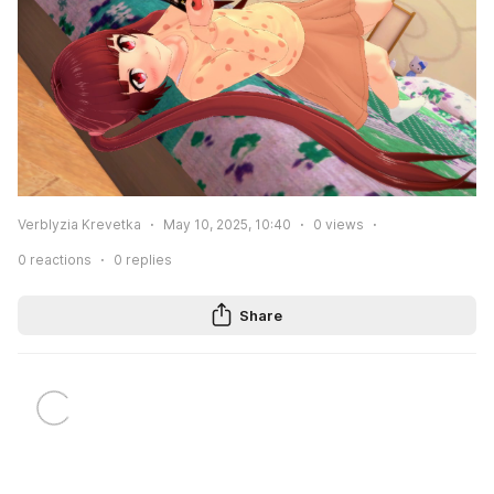
Verblyzia Krevetka
May 10, 2025, 10:40
0
views
0
reactions
0
replies
Share