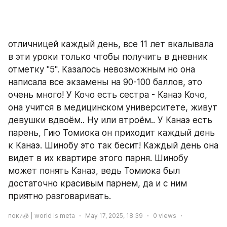
отличницей каждый день, все 11 лет вкалывала 
в эти уроки только чтобы получить в дневник 
отметку "5". Казалось невозможным но она 
написала все экзамены на 90-100 баллов, это 
очень много! У Кочо есть сестра - Канаэ Кочо, 
она учится в медицинском университете, живут 
девушки вдвоём.. Ну или втроём.. У Канаэ есть 
парень, Гию Томиока он приходит каждый день 
к Канаэ. Шинобу это так бесит! Каждый день она 
видет в их квартире этого парня. Шинобу 
может понять Канаэ, ведь Томиока был 
достаточно красивым парнем, да и с ним 
приятно разговаривать. 
поки🧊 | world is meta
May 17, 2025, 18:39
0
views