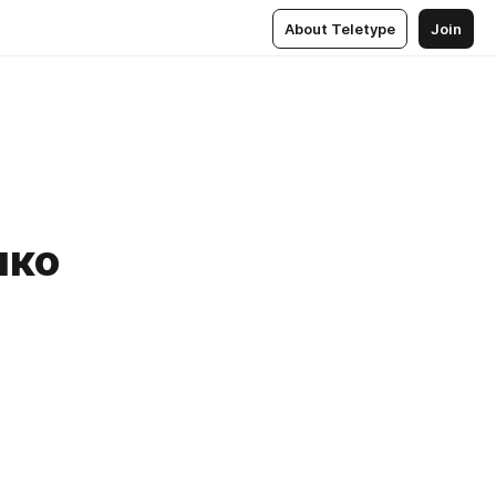
About Teletype
Join
нко