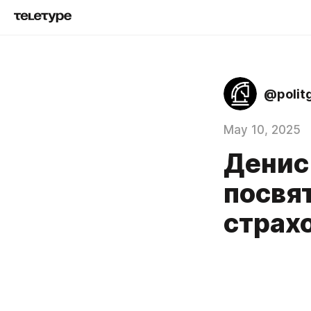
@polit
May 10, 2025
Денис
посвя
страх