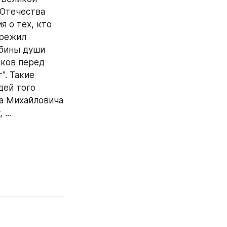
Отечества 
 о тех, кто 
режил 
бины души 
ков перед 
. Такие 
ей того 
а Михайловича 
...