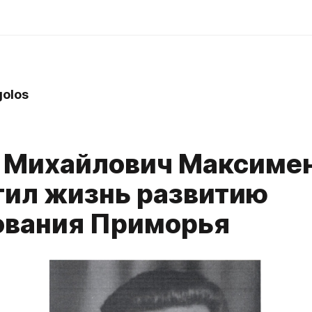
golos
 Михайлович Максиме
тил жизнь развитию
ования Приморья