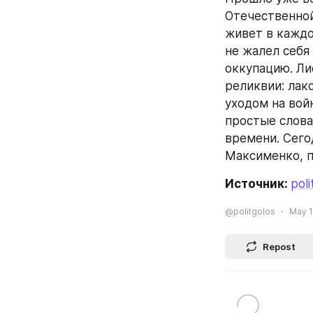
Отечественной
живет в каждо
не жалел себя
оккупацию. Ли
реликвии: лак
уходом на войн
простые слова
времени. Сего
Максименко, п
Источник: 
poli
@politgolos
May 1
Repost