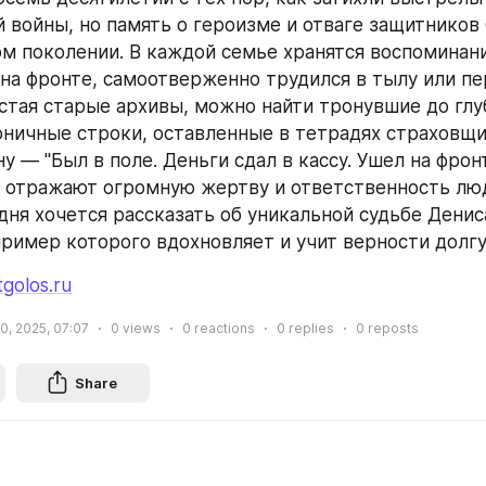
 войны, но память о героизме и отваге защитников 
м поколении. В каждой семье хранятся воспоминания
 на фронте, самоотверженно трудился в тылу или пе
стая старые архивы, можно найти тронувшие до глу
оничные строки, оставленные в тетрадях страховщи
у — "Был в поле. Деньги сдал в кассу. Ушел на фронт"
 отражают огромную жертву и ответственность люд
дня хочется рассказать об уникальной судьбе Денис
ример которого вдохновляет и учит верности долгу, 
tgolos.ru
0, 2025, 07:07
0
views
0
reactions
0
replies
0
reposts
Share