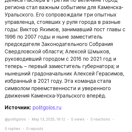
Дениса Паслера в третий по величине город 
региона стал важным событием для Каменска-
Уральского. Его сопровождали три опытных 
управленца, стоявших у руля города в разные 
годы: Виктор Якимов, занимавший пост главы с 
1996 по 2007 годы и ныне заместитель 
председателя Законодательного Собрания 
Свердловской области; Алексей Шмыков, 
руководивший городом с 2016 по 2021 год и 
теперь – первый заместитель губернатора; и 
нынешний градоначальник Алексей Герасимов, 
избранный в 2021 году. Эта команда стала 
символом преемственности и уверенного 
движения Каменска-Уральского вперёд.
Источник: 
politgolos.ru
@politgolos
May 13, 2025, 16:12
0
views
0
reactions
0
replies
0
reposts