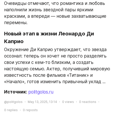
Очевидцы отмечают, что романтика и любовь 
наполнили жизнь звездной пары яркими 
красками, а впереди — новые захватывающие 
перемены.
Новый этап в жизни Леонардо Ди 
Каприо
Окружение Ди Каприо утверждает, что звезда 
осознал: теперь он хочет не просто разделять 
свои успехи с кем-то близким, а создать 
настоящую семью. Актер, получивший мировую 
известность после фильмов «Титаник» и 
«Начало», готов изменить привычный уклад ...
Источник: 
politgolos.ru
@politgolos
May 13, 2025, 13:14
0
views
0
reactions
0
replies
0
reposts