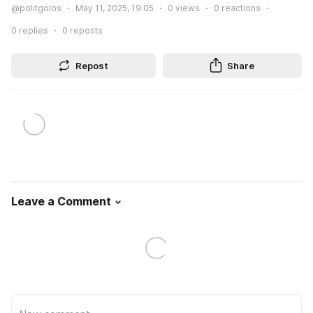
@politgolos
May 11, 2025, 19:05
0
views
0
reactions
0
replies
0
reposts
Repost
Share
Leave a Comment