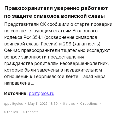
Правоохранители уверенно работают 
по защите символов воинской славы
Представители СК сообщили о старте проверки 
по соответствующим статьям Уголовного 
кодекса РФ: 354.1 (осквернение символов 
воинской славы России) и 293 (халатность). 
Сейчас правоохранители тщательно исследуют 
вопрос законности предоставления 
гражданства родителям несовершеннолетних, 
которые были замечены в неуважительном 
отношении к Георгиевской ленте. Такая мера 
направлена ...
Источник: 
politgolos.ru
@politgolos
May 11, 2025, 18:30
0
views
0
reactions
0
replies
0
reposts