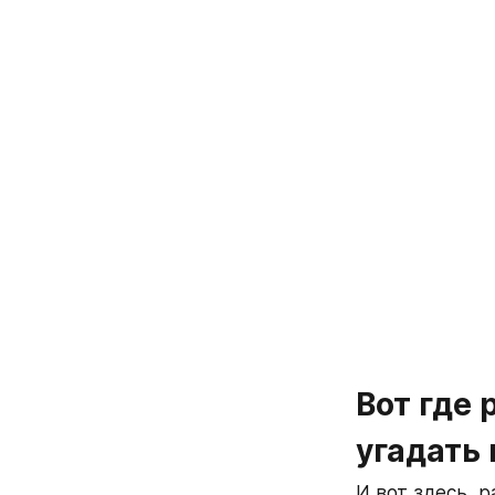
Вот где 
угадать 
И вот здесь, р