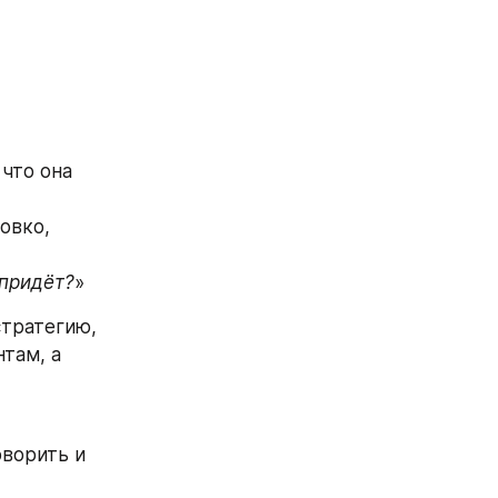
что она 
вко, 
 придёт?
»
тратегию, 
там, а 
ворить и 