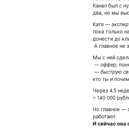
Канал был с ну
два, но мы вы
Катя — экспер
пока только на
донести до кл
 А главное не 
Мы с ней сдел
— оффер, поня
 — быструю связку продаж — разогрев, после которого уже не нужно объяснять, 
кто ты и поче
Через 4.5 нед
= 140 000 рубл
Но главное — э
работают.
И сейчас она 