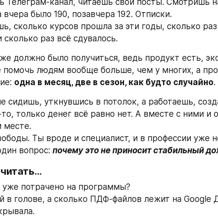
 Телеграм-канал, читаешь свои посты. Смотришь на
 вчера было 190, позавчера 192. Отписки.
ь, сколько курсов прошла за эти годы, сколько раз
и сколько раз всё сдувалось.
уже должно было получиться, ведь продукт есть, эк
 помочь людям вообще больше, чем у многих, а прод
ие: 
одна в месяц, две в сезон, как будто случайно
.
не сидишь, уткнувшись в потолок, а работаешь, созд
то, только денег всё равно нет. А вместе с ними и 
м месте.
ободы. Ты вроде и специалист, и в профессии уже не
дин вопрос: 
почему это не приносит стабильный до
считать…
 уже потрачено на программы?
й в голове, а сколько ПДФ-файлов лежит на Google Д
крывала.