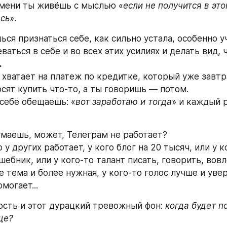
емени ты живёшь с мыслью «
если не получится в эт
ась
».
ся признаться себе, как сильно устала, особенно уч
аться в себе и во всех этих усилиях и делать вид, ч
.
е хватает на платеж по кредитке, который уже завтр
осят купить что-то, а ты говоришь — потом.
 себе обещаешь: «
вот заработаю и тогда
» и каждый р
маешь, может, Телеграм не работает?
 у других работает, у кого блог на 20 тысяч, или у ко
ебник, или у кого-то талант писать, говорить, вовл
е тема и более нужная, у кого-то голос лучше и увере
могает...
лость и этот дурацкий тревожный фон: 
когда будет п
ще?