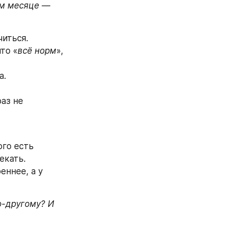
ом месяце — 
иться. 
то «
всё норм
», 
а.
аз не 
го есть 
екать.
ннее, а у 
о-другому? И 