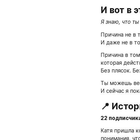
И вот в 
Я знаю, что ты
Причина не в т
И даже не в то
Причина в том,
которая дейст
Без плясок. Бе
Ты можешь вес
И сейчас я пок
📍 Истор
22 подписчика
Катя пришла ко
понимания, чт