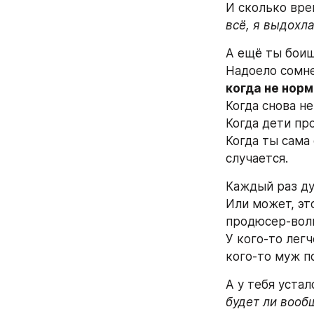
И сколько вр
всё, я выдохл
А ещё ты боишь
Надоело сомнев
когда не норм
Когда снова н
Когда дети пр
Когда ты сама
случается.
Каждый раз ду
Или может, это
продюсер-волш
У кого-то легч
кого-то муж по
А у тебя уста
будет ли вооб