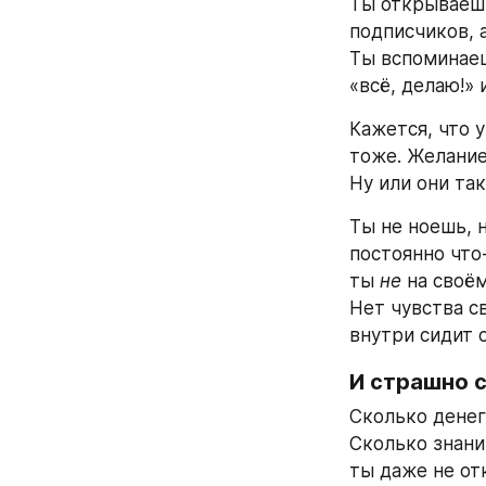
Ты открываешь
подписчиков, а
Ты вспоминаеш
«всё, делаю!» 
Кажется, что 
тоже. Желание
Ну или они так
Ты не ноешь, 
постоянно что-
ты 
не
 на своё
Нет чувства св
внутри сидит о
И страшно 
Сколько денег
Сколько знани
ты даже не от