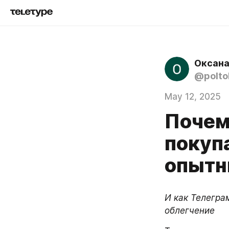
Оксана
@polto
May 12, 2025
Почему
покупа
опытн
И как Телеграм
облегчение