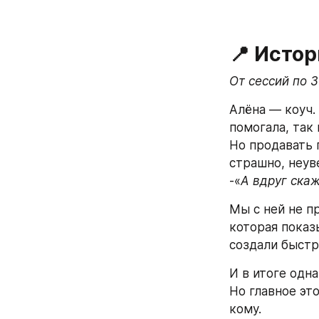
📍 Исто
От сессий по 
Алёна — коуч.
помогала, так
Но продавать 
страшно, неув
-«
А вдруг скаж
Мы с ней не п
которая показы
создали быстр
И в итоге одна
Но главное это
кому.