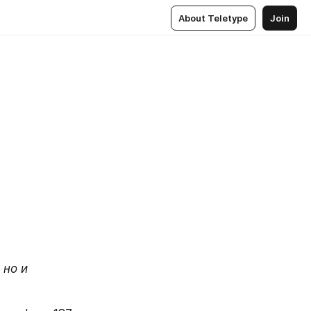
About Teletype
Join
но и 