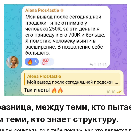
разница, между теми, кто пытае
и теми, кто знает структуру.
аз ты дочитала, то я тебе покажу, как это делается 