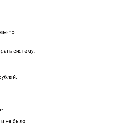
чем-то
рать систему, 
рублей.
бе
и не было 