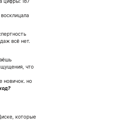
 цифры: 187 
 восклицала 
спертность 
аж всё нет. 
аёшь 
ощущения, что 
 новичок. но 
ход?
иске, которые 