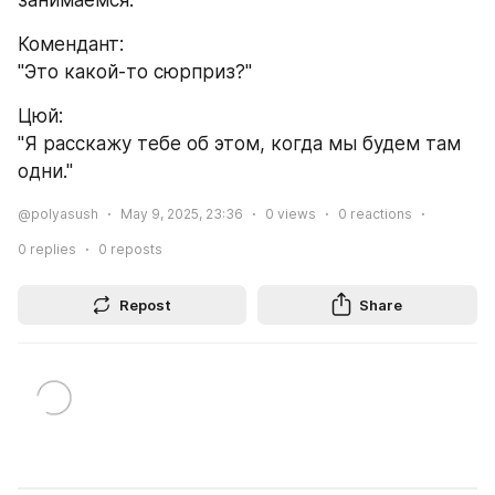
Комендант:
"Это какой-то сюрприз?"
Цюй:
"Я расскажу тебе об этом, когда мы будем там 
одни."
@polyasush
May 9, 2025, 23:36
0
views
0
reactions
0
replies
0
reposts
Repost
Share