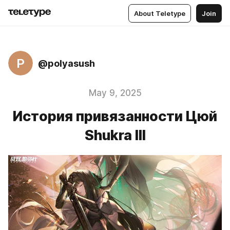
About Teletype
Join
P
@polyasush
May 9, 2025
История привязанности Цюй
Shukra III