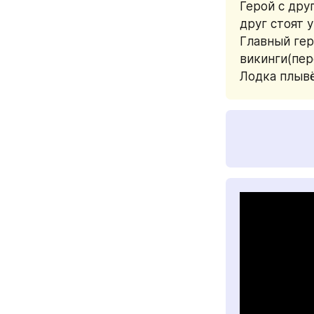
Герой с дру
друг стоят 
Главный гер
викинги(пер
Лодка плывё