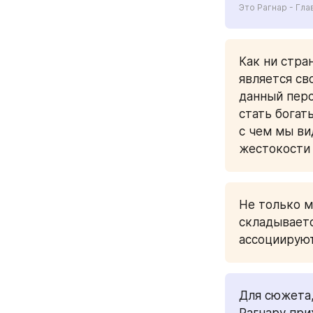
Это Рагнар - Гла
Как ни стран
является св
данный перс
стать богат
с чем мы ви
жестокости 
Не только м
складываетс
ассоциируют
Для сюжета, 
Рагнару при