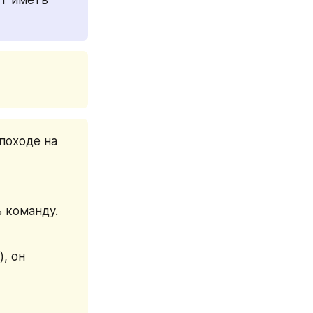
походе на 
 команду. 
 он 