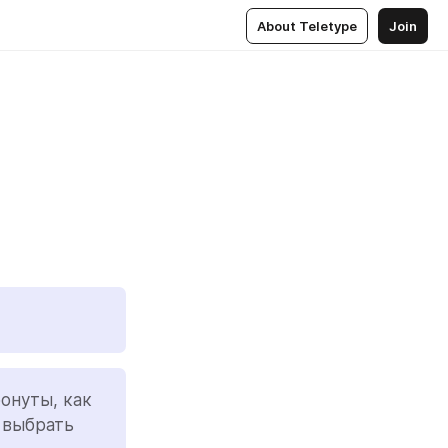
About Teletype
Join
онуты, как 
 выбрать 