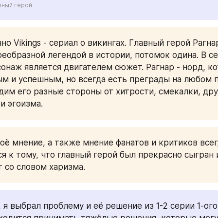
вный герой
но Vikings - сериал о викингах. Главный герой Рагнар
оеобразной легендой в истории, потомок одина. В се
онаж является двигателем сюжет. Рагнар - норд, ко
ым и успешным, но всегда есть преграды на любом пу
дим его разные стороны от хитрости, смекалки, др
и эгоизма. 
оё мнение, а также мнение фанатов и критиков всег
я к тому, что главный герой был прекрасно сыгран и
 со словом харизма.
я выбрал проблему и её решение из 1-2 серии 1-ого 
ходится принимать тяжёлые решения, которые могу