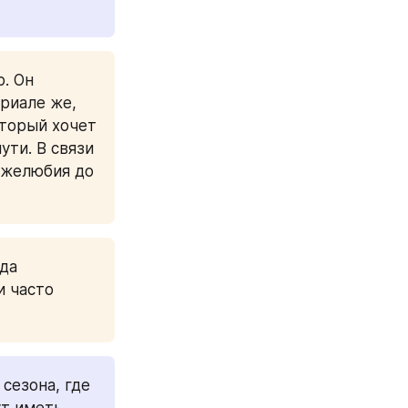
. Он 
риале же, 
торый хочет 
ти. В связи 
ужелюбия до 
да 
 часто 
сезона, где 
т иметь 