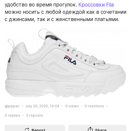
удобство во время прогулок. 
Кроссовки Fila
можно носить с любой одеждой как в сочетании 
с джинсами, так и с женственными платьями.
@pppan
July 20, 2020, 10:04
0
views
0
reactions
0
replies
0
reposts
Repost
Share