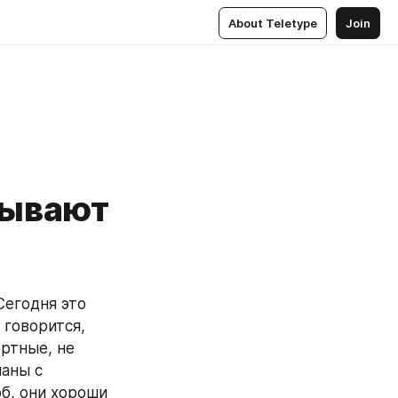
About Teletype
Join
тывают
егодня это 
говорится, 
ртные, не 
аны с 
б, они хороши 