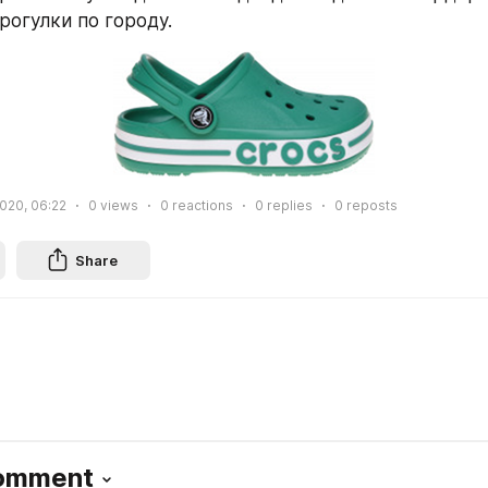
рогулки по городу.
2020, 06:22
0
views
0
reactions
0
replies
0
reposts
Share
Comment