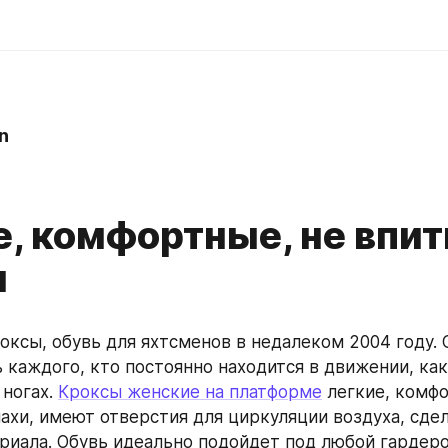
n
е, комфортные, не впи
и
оксы, обувь для яхтсменов в недалеком 2004 году. С
 каждого, кто постоянно находится в движении, как 
ногах. 
Кроксы женские на платформе
 легкие, комфо
ахи, имеют отверстия для циркуляции воздуха, сдел
риала. Обувь идеально подойдет под любой гардеро