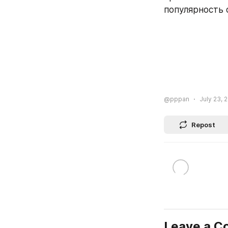
популярность 
@pppan
July 23, 
Repost
Leave a 