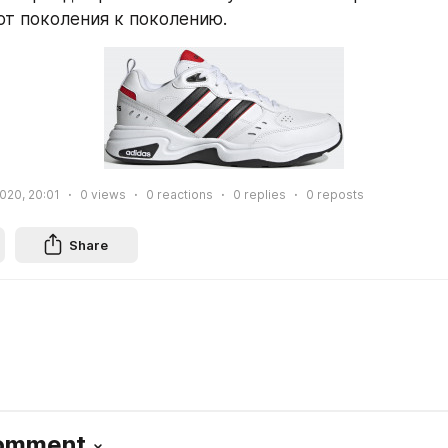
от поколения к поколению.
2020, 20:01
0
views
0
reactions
0
replies
0
reposts
Share
Comment