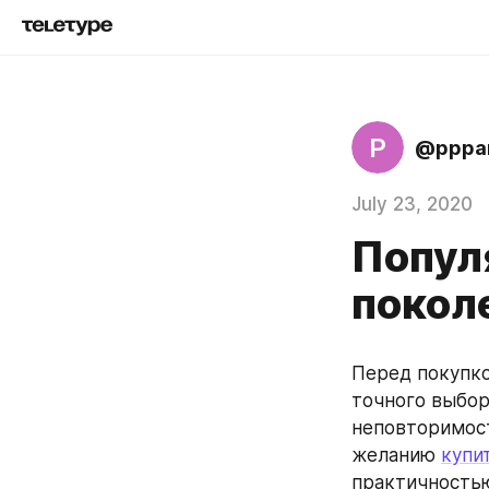
P
@pppa
July 23, 2020
Попул
покол
Перед покупко
точного выбор
неповторимост
желанию 
купи
практичностью