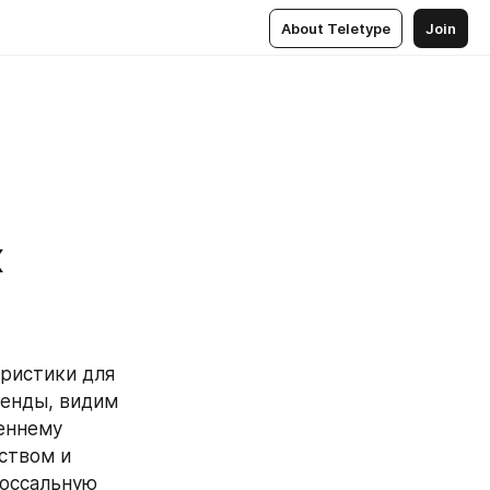
About Teletype
Join
к
ристики для 
енды, видим 
еннему 
твом и 
оссальную 