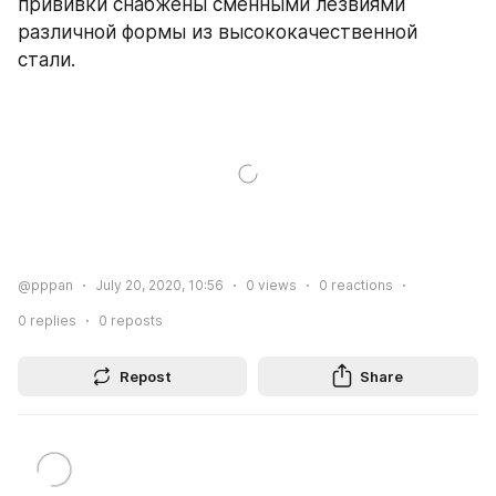
прививки снабжены сменными лезвиями 
различной формы из высококачественной 
стали.
@pppan
July 20, 2020, 10:56
0
views
0
reactions
0
replies
0
reposts
Repost
Share