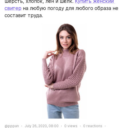
шерсть, хлопок, лён и шёлк. 
Купить женский 
свитер
 на любую погоду для любого образа не 
составит труда.
@pppan
July 26, 2020, 08:00
0
views
0
reactions