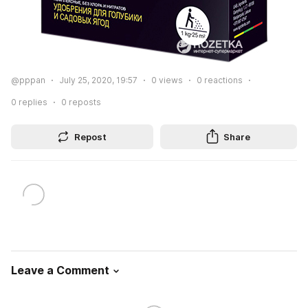
@pppan
July 25, 2020, 19:57
0
views
0
reactions
0
replies
0
reposts
Repost
Share
Leave a Comment