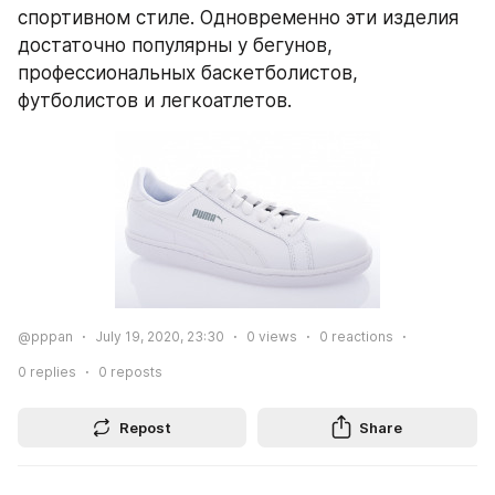
спортивном стиле. Одновременно эти изделия 
достаточно популярны у бегунов, 
профессиональных баскетболистов, 
футболистов и легкоатлетов.
@pppan
July 19, 2020, 23:30
0
views
0
reactions
0
replies
0
reposts
Repost
Share