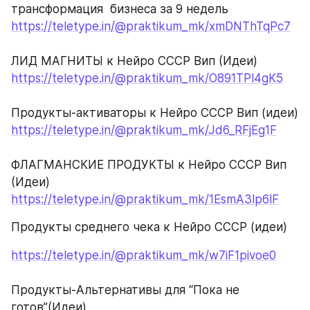
трансформация  бизнеса за 9 недель 
https://teletype.in/@praktikum_mk/xmDNThTqPc7
ЛИД МАГНИТЫ к Нейро СССР Вип (Идеи)
https://teletype.in/@praktikum_mk/O891TPl4gK5
Продукты-активаторы к Нейро СССР Вип (идеи)
https://teletype.in/@praktikum_mk/Jd6_RFjEg1F
ФЛАГМАНСКИЕ ПРОДУКТЫ к Нейро СССР Вип 
(Идеи)
https://teletype.in/@praktikum_mk/1EsmA3lp6lF
Продукты среднего чека к Нейро СССР (идеи)
https://teletype.in/@praktikum_mk/w7iF1pivoe0
Продукты-Альтернативы для “Пока не 
готов”(Идеи)