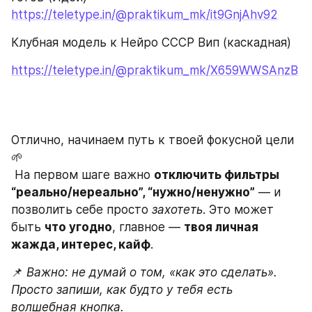
https://teletype.in/@praktikum_mk/it9GnjAhv92
Клубная модель к Нейро СССР Вип (каскадная)
https://teletype.in/@praktikum_mk/X659WWSAnzB
Отлично, начинаем путь к твоей фокусной цели 
🌱
 На первом шаге важно 
отключить фильтры 
“реально/нереально”, “нужно/ненужно”
 — и 
позволить себе просто 
захотеть
. Это может 
быть 
что угодно
, главное — 
твоя личная 
жажда, интерес, кайф
.
📌 
Важно: не думай о том, «как это сделать». 
Просто запиши, как будто у тебя есть 
волшебная кнопка.