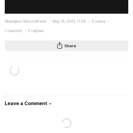
Марафон Прессуйтело
May 15, 2022, 11:59
0
views
1
reaction
0
replies
Share
Leave a Comment