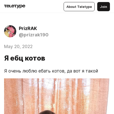
About Teletype
Join
PrizRAK
@prizrak190
May 20, 2022
Я ебц котов
Я очень люблю ебать котов, да вот я такой