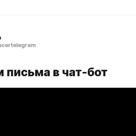
а
certelegram
 письма в чат-бот