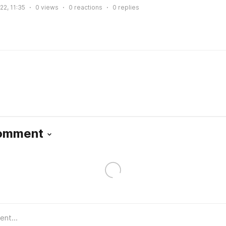
22, 11:35
0
views
0
reactions
0
replies
Comment