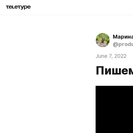
Марин
@produ
June 7, 2022
Пишем