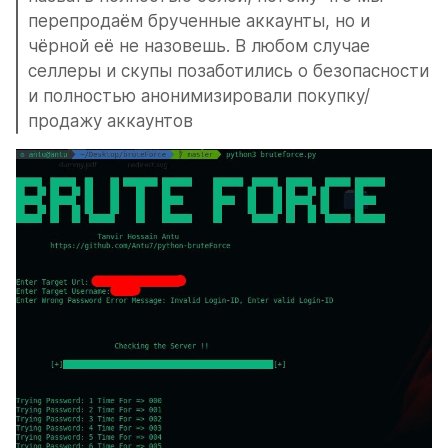
перепродаём брученные аккаунты, но и 
чёрной её не назовешь. В любом случае 
селлеры и скупы позаботились о безопасности 
и полностью анонимизировали покупку/
продажу аккаунтов