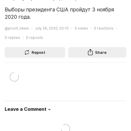
Выборы президента США пройдут 3 ноября 
2020 года. 
@proof_news
July 26, 2020, 02:10
0
views
0
reactions
0
replies
0
reposts
Repost
Share
Leave a Comment