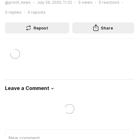
@proof_news
July 29, 2020, 11:22
0
views
0
reactions
0
replies
0
reposts
Repost
Share
Leave a Comment