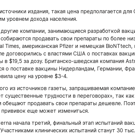
источники издания, такая цена предполагается для 
им уровнем дохода населения.
 другие компании, занимающиеся разработкой вакци
 собираются продавать свои препараты по более низ
al Times, американская Pfizer и немецкая BioNTtech, 
е договорились с властями США о поставках вакцин
 в $19,5 за дозу. Британско-шведская компания Astr
я о поставке вакцины Нидерландам, Германии, Фран
вила цену на уровне $3-4.
ого из источников газеты, запрашиваемая компание
т существенные трудности в переговорах», так как 
 обещают продавать свои препараты дешевле. Поэт
с прививок еще может измениться.
erna начала третий, финальный этап испытаний вакц
 Участниками клинических испытаний станут 30 тыс. 