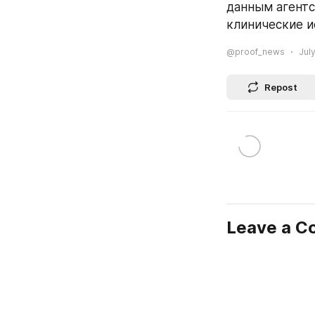
данным агентст
клинические и
@proof_news
Jul
Repost
Leave a 