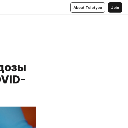
About Teletype
Join
 дозы
OVID-