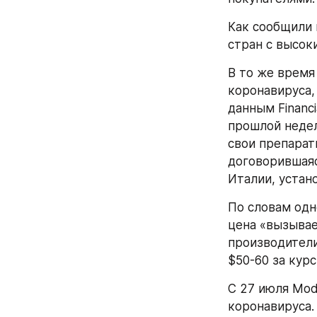
Как сообщили 
стран с высок
В то же время
коронавируса,
данным Financi
прошлой недел
свои препараты
договорившаяс
Италии, устано
По словам одн
цена «вызывае
производители
$50-60 за кур
С 27 июля Mod
коронавируса.