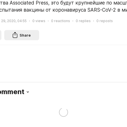
ва Associated Press, это будут крупнейшие по масшт
спытания вакцины от коронавируса SARS-CoV-2 в м
y 29, 2020, 04:55
0
views
0
reactions
0
replies
0
reposts
Share
Comment