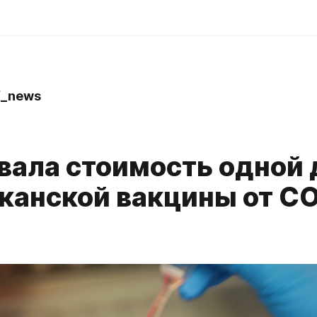
f_news
звала стоимость одной
канской вакцины от C