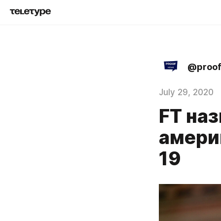
@proo
July 29, 2020
FT на
амери
19