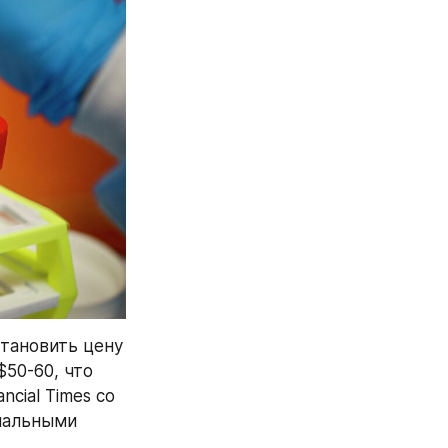
тановить цену 
50-60, что 
cial Times со 
иальными 