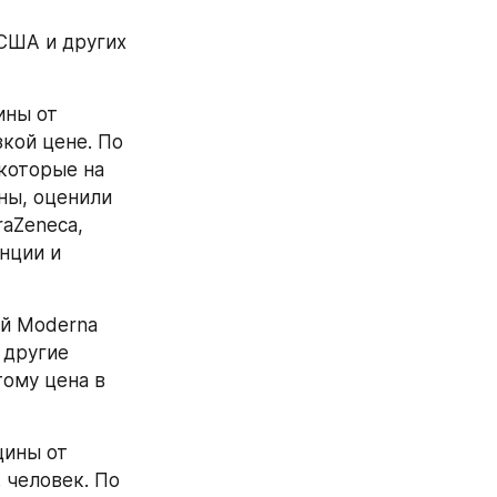
США и других 
ны от 
кой цене. По 
которые на 
ы, оценили 
aZeneca, 
ции и 
й Moderna 
другие 
ому цена в 
ины от 
человек. По 