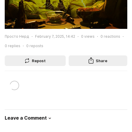
Просто Нерд
February 7, 2025, 14:42
0
views
0
reactions
0
replies
0
reposts
Repost
Share
Leave a Comment