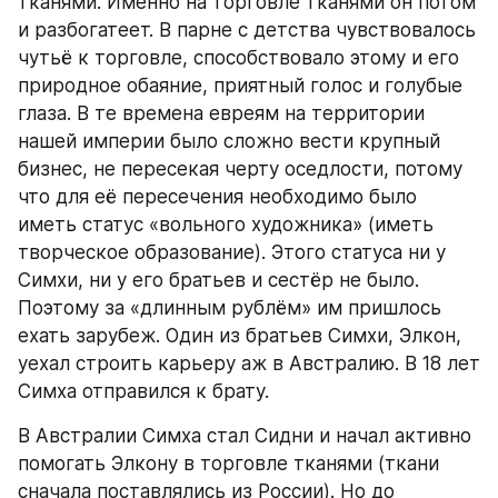
тканями. Именно на торговле тканями он потом 
и разбогатеет. В парне с детства чувствовалось 
чутьё к торговле, способствовало этому и его 
природное обаяние, приятный голос и голубые 
глаза. В те времена евреям на территории 
нашей империи было сложно вести крупный 
бизнес, не пересекая черту оседлости, потому 
что для её пересечения необходимо было 
иметь статус «вольного художника» (иметь 
творческое образование). Этого статуса ни у 
Симхи, ни у его братьев и сестёр не было. 
Поэтому за «длинным рублём» им пришлось 
ехать зарубеж. Один из братьев Симхи, Элкон, 
уехал строить карьеру аж в Австралию. В 18 лет 
Симха отправился к брату.
В Австралии Симха стал Сидни и начал активно 
помогать Элкону в торговле тканями (ткани 
сначала поставлялись из России). Но до 