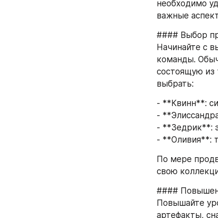
необходимо уд
важные аспект
#### Выбор п
Начинайте с в
команды. Обыч
состоящую из 
выбрать:
- **Квинн**: 
- **Элиссандр
- **Зедрик**:
- **Оливия**:
По мере продв
свою коллекц
#### Повышен
Повышайте уро
артефакты, сн