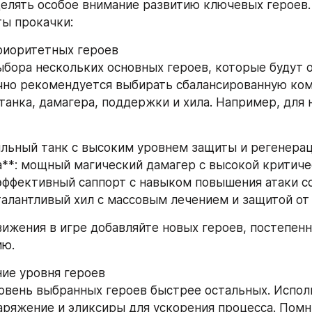
елять особое внимание развитию ключевых героев.
ы прокачки:
риоритетных героев
ыбора нескольких основных героев, которые будут о
но рекомендуется выбирать сбалансированную кома
танка, дамагера, поддержки и хила. Например, для 
сильный танк с высоким уровнем защиты и регенерац
а**: мощный магический дамагер с высокой критиче
 эффективный саппорт с навыком повышения атаки с
 талантливый хил с массовым лечением и защитой от
ижения в игре добавляйте новых героев, постепенн
ию.
ие уровня героев
вень выбранных героев быстрее остальных. Исполь
аряжение и эликсиры для ускорения процесса. Помни