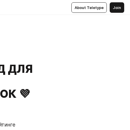
About Teletype
Join
ГАЙД ДЛЯ
ОК 💜
тинге 