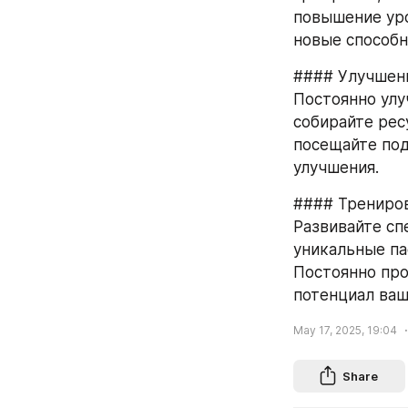
повышение уро
новые способн
#### Улучшен
Постоянно улу
собирайте рес
посещайте под
улучшения.
#### Трениро
Развивайте сп
уникальные па
Постоянно про
потенциал ваш
May 17, 2025, 19:04
Share