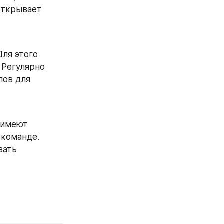
ткрывает 
ля этого 
Регулярно 
ов для 
имеют 
команде. 
ать 