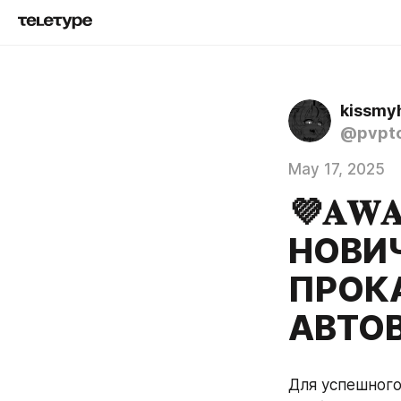
kissmy
@pvpto
May 17, 2025
💜𝐀𝐖
НОВИ
ПРОКА
АВТО
Для успешного