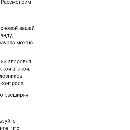
 Рассмотрим 
сновой вашей 
нду, 
начала можно 
ии здоровья.
ской атакой.
оюзников.
 контроля.
о расширяя 
зуйте 
те, что 