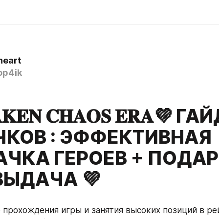
heart
p4ik
𝐊𝐄𝐍 𝐂𝐇𝐀𝐎𝐒 𝐄𝐑𝐀💜 
ЧКОВ : ЭФФЕКТИВНАЯ
ЧКА ГЕРОЕВ + ПОДАР
ВЫДАЧА 💜
 прохождения игры и занятия высоких позиций в рей