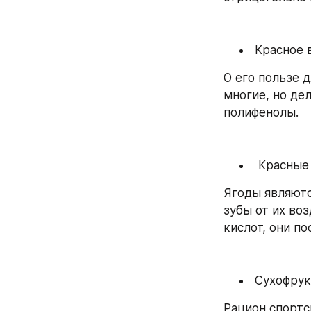
 Красное 
О его пользе 
многие, но дел
полифенолы.
  Красны
Ягоды являютс
зубы от их во
кислот, они п
 Сухофру
Рацион спортс