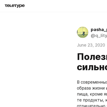
pasha_
@q_lit
June 23, 2020
Полез
сильн
В современных
образа жизни 
пища, кроме я
те продукты, 
отрицательно 