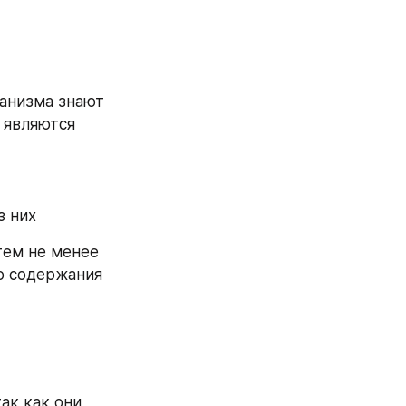
анизма знают 
 являются 
з них
ем не менее 
о содержания 
к как они 