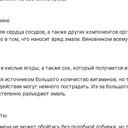
вино
для сердца сосудов, а также других компонентов орг
о в том, что наносит вред эмали. Виновником всему
е и кислые ягоды, а также сок, который получается и
я источником большого количество витаминов, но т
здействия могут немного пострадать. Из-за большог
остепенно разъедают эмаль.
кты
мена не может обойтись без подобной добавки, но та