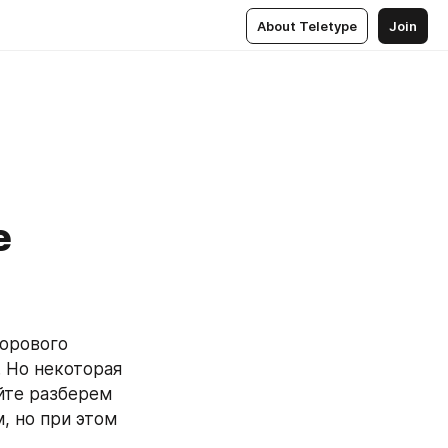
About Teletype
Join
е
орового 
 Но некоторая 
йте разберем 
 но при этом 