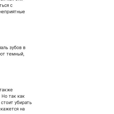
ься с 
неприятные 
ль зубов в 
ют темный, 
также 
Но так как 
стоит убирать 
кажется на 