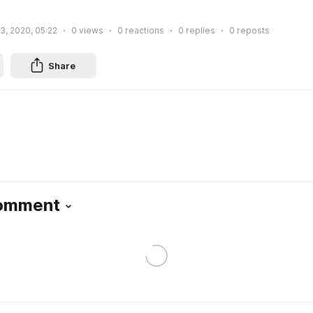
3, 2020, 05:22
0
views
0
reactions
0
replies
0
reposts
Share
Comment