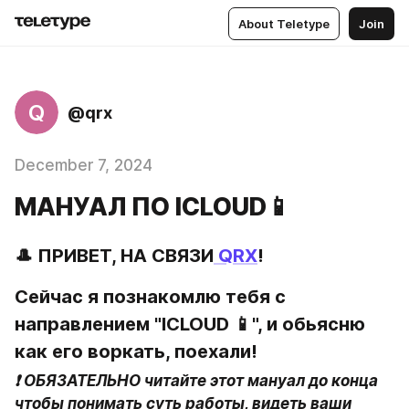
About Teletype
Join
Q
@qrx
December 7, 2024
МАНУАЛ ПО ICLOUD📱
🎩 ПРИВЕТ, НА СВЯЗИ
 QRX
!
Сейчас я познакомлю тебя с 
направлением "ICLOUD 📱", и обьясню 
как его воркать, поехали!
❗️ ОБЯЗАТЕЛЬНО читайте этот мануал до конца 
чтобы понимать суть работы, видеть ваши 