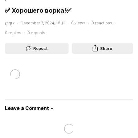
✅ Хорошего ворка!✅
@qrx
December 7, 2024, 16:11
0
views
0
reactions
0
replies
0
reposts
Repost
Share
Leave a Comment