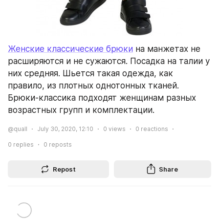
Женские классические брюки
 на манжетах не 
расширяются и не сужаются. Посадка на талии у 
них средняя. Шьется такая одежда, как 
правило, из плотных однотонных тканей. 
Брюки-классика подходят женщинам разных 
возрастных групп и комплектации.
@quall
July 30, 2020, 12:10
0
views
0
reactions
0
replies
0
reposts
Repost
Share