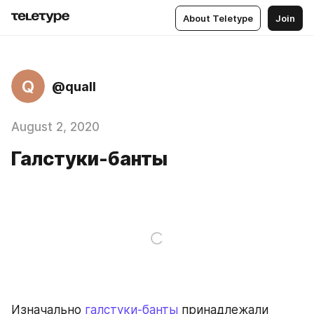
About Teletype
Join
Q
@quall
August 2, 2020
Галстуки-банты
Изначально 
галстуки-банты
 принадлежали 