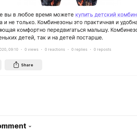
е вы в любое время можете 
купить детский комбин
 и не только. Комбинезоны это практичная и удобна
яющая комфортно передвигаться малышу. Комбинезо
еньких детей, так и на детей постарше.
020, 09:10
0
views
0
reactions
0
replies
0
reposts
Share
Comment