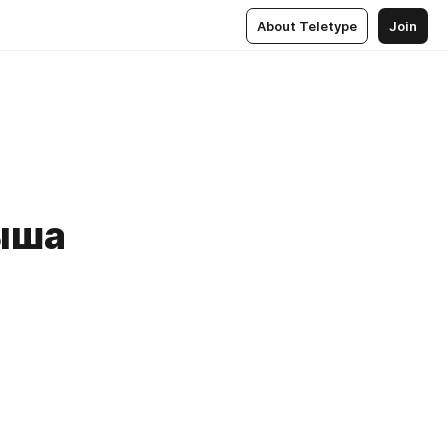
About Teletype
Join
ыша