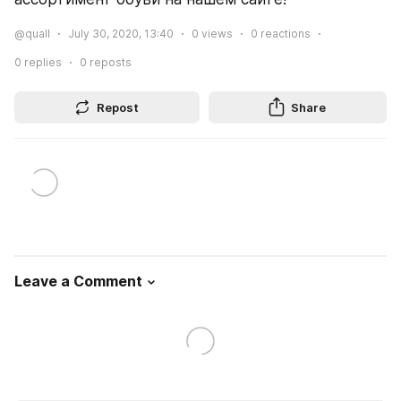
@quall
July 30, 2020, 13:40
0
views
0
reactions
0
replies
0
reposts
Repost
Share
Leave a Comment