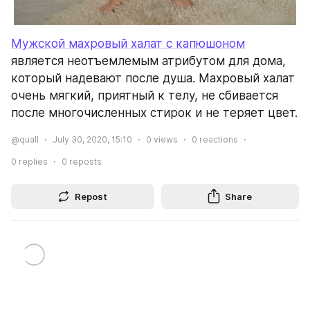
Мужской махровый халат с капюшоном
является неотъемлемым атрибутом для дома, 
который надевают после душа. Махровый халат 
очень мягкий, приятный к телу, не сбивается 
после многочисленных стирок и не теряет цвет.
@quall
July 30, 2020, 15:10
0
views
0
reactions
0
replies
0
reposts
Repost
Share