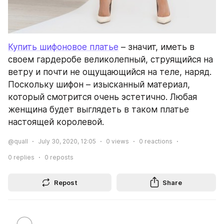
Купить шифоновое платье
 – значит, иметь в 
своем гардеробе великолепный, струящийся на 
ветру и почти не ощущающийся на теле, наряд. 
Поскольку шифон – изысканный материал, 
который смотрится очень эстетично. Любая 
женщина будет выглядеть в таком платье 
настоящей королевой.
@quall
July 30, 2020, 12:05
0
views
0
reactions
0
replies
0
reposts
Repost
Share