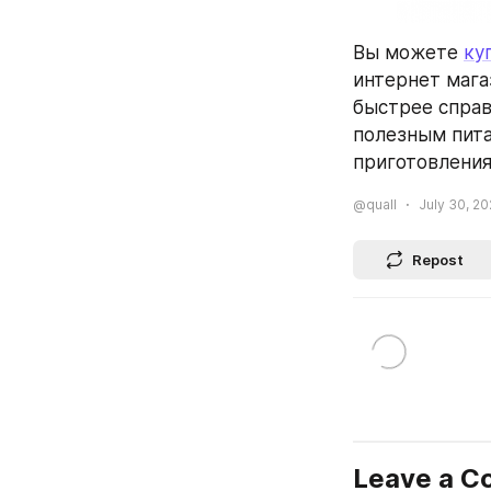
Вы можете 
ку
интернет мага
быстрее справ
полезным пита
приготовления
@quall
July 30, 20
Repost
Leave a 