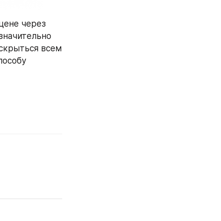
цене через 
значительно 
скрыться всем 
особу 