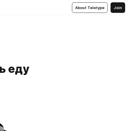
About Teletype
Join
ь еду