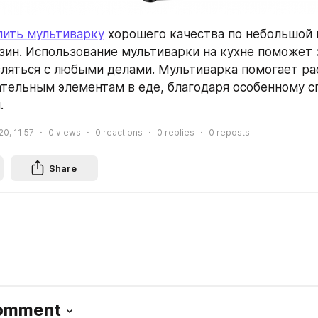
пить мультиварку
 хорошего качества по небольшой 
зин. Использование мультиварки на кухне поможет 
ляться с любыми делами. Мультиварка помогает ра
тельным элементам в еде, благодаря особенному сп
.
20, 11:57
0
views
0
reactions
0
replies
0
reposts
Share
Comment