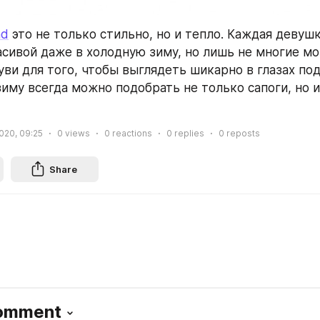
nd
 это не только стильно, но и тепло. Каждая девушк
асивой даже в холодную зиму, но лишь не многие мог
ви для того, чтобы выглядеть шикарно в глазах подр
зиму всегда можно подобрать не только сапоги, но и
020, 09:25
0
views
0
reactions
0
replies
0
reposts
Share
Comment