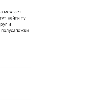
а мечтает 
ут найти ту 
уг и 
 полусапожки 