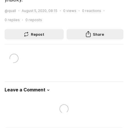
@quall
August 5, 2020, 08:15
0
views
0
reactions
0
replies
0
reposts
Repost
Share
Leave a Comment