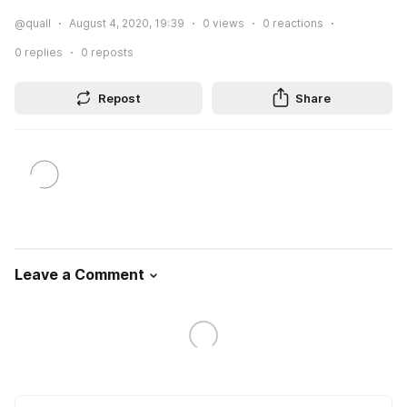
@quall
August 4, 2020, 19:39
0
views
0
reactions
0
replies
0
reposts
Repost
Share
Leave a Comment