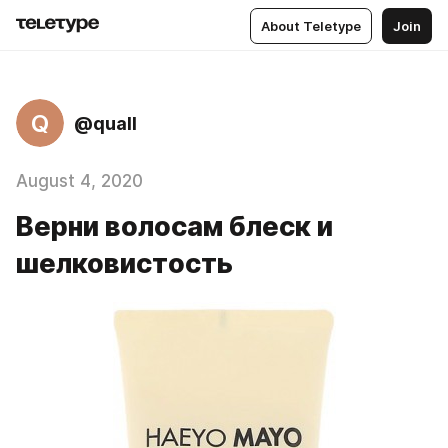
About Teletype
Join
Q
@quall
August 4, 2020
Верни волосам блеск и
шелковистость