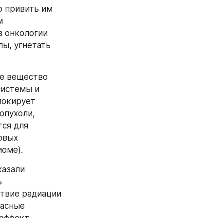
 привить им 
 
 онкологии 
ы, угнетать 
е вещество 
истемы и 
окирует 
пухоли, 
ся для 
вых 
иоме).
азали 
 
твие радиации 
асные 