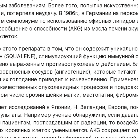
ым заболеваниям. Более того, попытка искусственно
, потерпела неудачу. В 1986г., в Германии на первом
 симпозиуме по использованию эфирных липидов в
сообщение о способности (AKG) из масла печени акул
клеток.
этого препарата в том, что он содержит уникально
ен (SQUALENE), стимулирующий функцию иммунной с
вно выраженным противоопухолевым действием. Бл
ровеносных сосудов (ангиогенцис), которые питают о
 их голодание приводит к исчезновению. Применяет
качественных опухолевидных процессов и предрако
 том числе эрозии шейки матки, мастопатии, фибром
ет исследований в Японии, Н. Зеландии, Европе, пок
ультаты. Например ученые обнаружили, если давать
 пациентам, пострадавшим от радиации, то воздейс
ых кровяных клеток уменьшается. AKG сокращает оп