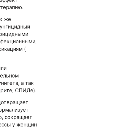
эффект 
отерапию.
 же 
унгицидный 
ерицидными 
фекционными, 
икациям ( 
ли 
ельном 
тета, а так 
трите, СПИДе).
дотвращает 
ормализует 
, сокращает 
ессы у женщин 