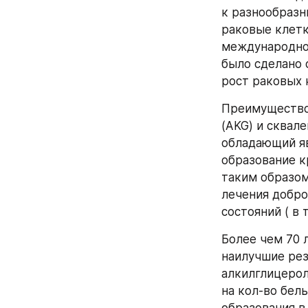
к разнообразн
раковые клетки
международном
было сделано 
рост раковых 
Преимущество 
(AKG) и сквал
обладающий я
образование к
таким образом
лечения добро
состояний ( в
Более чем 70 л
наилучшие рез
алкилглицерол
на кол-во бел