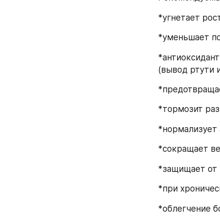
*угнетает рос
*уменьшает по
*антиоксидант
(вывод ртути и
*предотвращае
*тормозит раз
*нормализует 
*сокращает ве
*защищает от 
*при хроничес
*облегчение б