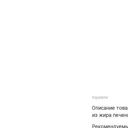
Squalene
Описание това
из жира печен
Рекомендуемый