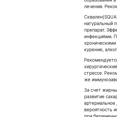
образования в
лечения. Реко
Сквален(SQUAL
натуральный п
препарат. Эфф
инфекциями. 
хроническими 
курение, алкого
Рекомендуется
хирургические
стрессе. Реко
же иммунозави
За счет жирны
развитие саха
артериальное 
вероятность и
при беременно