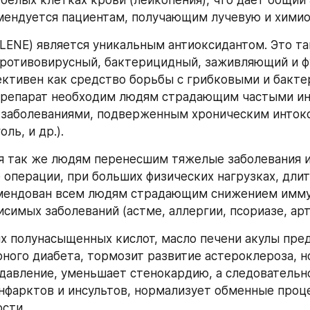
 белых клетках крови (лейкопения), что дает общий 
мендуется пациентам, получающим лучевую и хими
ENE) является уникальным антиоксидантом. Это так
ротивовирусный, бактерицидный, заживляющий и ф
ективен как средство борьбы с грибковыми и бакт
Препарат необходим людям страдающим частыми ин
заболеваниями, подверженным хроническим интокс
ль, и др.).
 так же людям перенесшим тяжелые заболевания и
 операции, при больших физических нагрузках, длит
мендован всем людям страдающим снижением иммуни
симых заболеваний (астме, аллергии, псориазе, ар
х полунасыщенных кислот, масло печени акулы пре
рного диабета, тормозит развитие астероклероза, н
давление, уменьшает стенокардию, а следовательно
нфарктов и инсультов, нормализует обменные проц
сти.