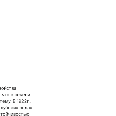
ойства 
что в печени 
му. В 1922г., 
лубоких водах 
стойчивостью 