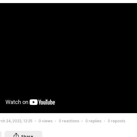
ch 24, 2022, 12:25
0
views
0
reactions
0
replies
0
reposts
Share