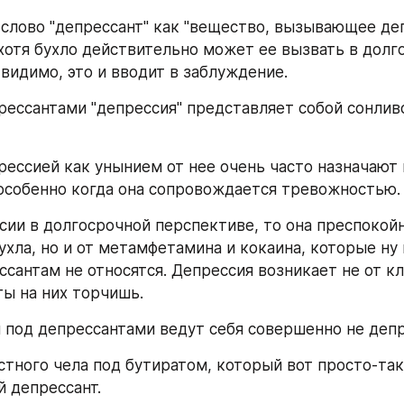
слово "депрессант" как "вещество, вызывающее деп
хотя бухло действительно может ее вызвать в долго
 видимо, это и вводит в заблуждение.
рессантами "депрессия" представляет собой сонливос
прессией как унынием от нее очень часто назначают 
особенно когда она сопровождается тревожностью.
сии в долгосрочной перспективе, то она преспокойн
ухла, но и от метамфетамина и кокаина, которые ну 
ссантам не относятся. Депрессия возникает не от кл
 ты на них торчишь.
и под депрессантами ведут себя совершенно не деп
тного чела под бутиратом, который вот просто-так
 депрессант.