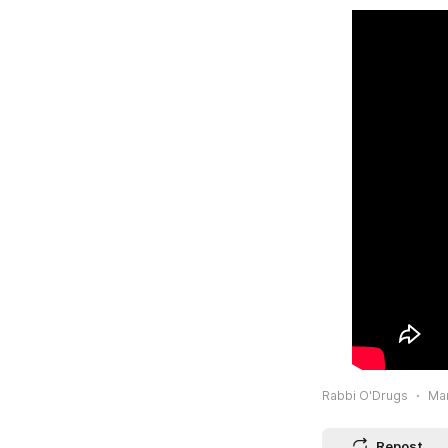
Rabbi O'Drugs
Mar
Repost