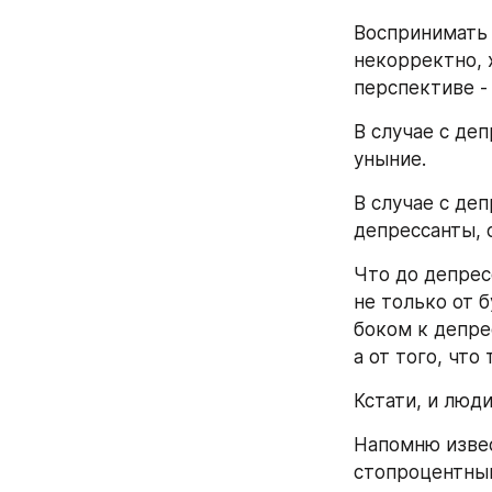
Воспринимать 
некорректно, 
перспективе -
В случае с деп
уныние.
В случае с де
депрессанты, 
Что до депрес
не только от б
боком к депре
а от того, что
Кстати, и люд
Напомню извес
стопроцентный