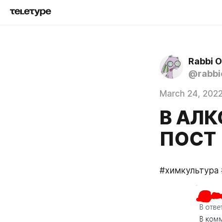
Rabbi O
@rabbi
March 24, 202
В АЛК
ПОСТ
#химкультура 