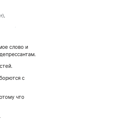
ое слово и 
депрессантам.
стей.
борются с 
Депрессанты как класс психоактивных веществ называются так, потому что 
.