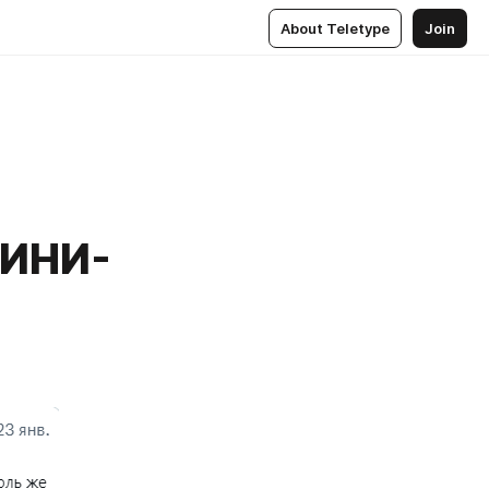
About Teletype
Join
МИНИ-