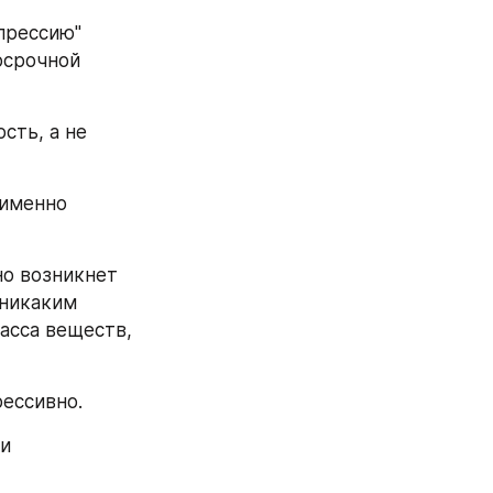
рессию" 
срочной 
ть, а не 
именно 
о возникнет 
никаким 
асса веществ, 
рессивно.
и 