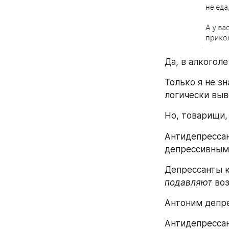
Да, в алкоголе
Только я не зн
логически выв
Но, товарищи, 
Антидепрессан
депрессивным 
подавляют
 во
Антоним депре
Антидепрессан