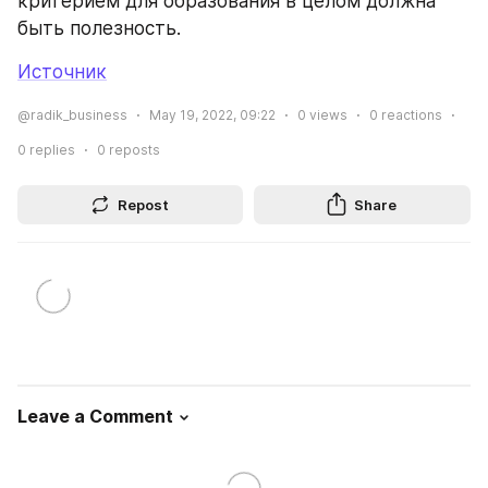
критерием для образования в целом должна 
быть полезность.
Источник
@radik_business
May 19, 2022, 09:22
0
views
0
reactions
0
replies
0
reposts
Repost
Share
Leave a Comment